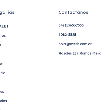
gorías
Contactános
5491136537555
ALE !
6082-5525
tos
hola!@awish.com.ar
s
Rosales 287 Ramos Mejía
er
cia
tes
rios