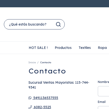
HOT SALE !
Productos
Textiles
Ropa
Inicio
/
Contacto
Contacto
Nombr
Sucursal Ventas Mayoristas: 115-744-
9341
5491136537555
Email
6082-5525