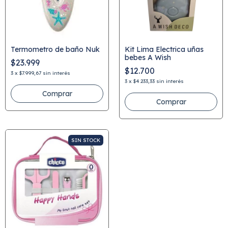
Termometro de baño Nuk
Kit Lima Electrica uñas
bebes A Wish
$23.999
$12.700
3
x
$7.999,67
sin interés
3
x
$4.233,33
sin interés
Comprar
Comprar
SIN STOCK